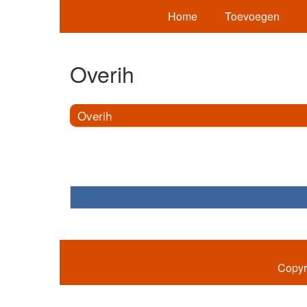
Home
Toevoegen
Overih
Overih
Copyr