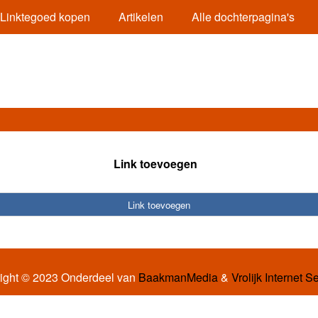
Linktegoed kopen
Artikelen
Alle dochterpagina's
Link toevoegen
Link toevoegen
ight © 2023 Onderdeel van
BaakmanMedia
&
Vrolijk Internet S